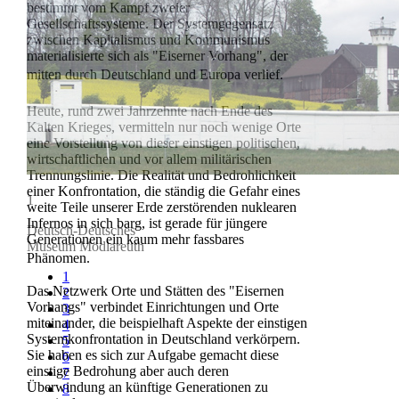
bestimmt vom Kampf zweier
Gesellschaftssysteme. Der Systemgegensatz
zwischen Kapitalismus und Kommunismus
materialisierte sich als "Eiserner Vorhang", der
mitten durch Deutschland und Europa verlief.
Heute, rund zwei Jahrzehnte nach Ende des
Kalten Krieges, vermitteln nur noch wenige Orte
eine Vorstellung von dieser einstigen politischen,
wirtschaftlichen und vor allem militärischen
Trennungslinie. Die Realität und Bedrohlichkeit
einer Konfrontation, die ständig die Gefahr eines
2
weite Teile unserer Erde zerstörenden nuklearen
Infernos in sich barg, ist gerade für jüngere
Gedenkstätte Berliner Mauer
Generationen ein kaum mehr fassbares
Phänomen.
Erinnerungsstätte
Notaufnahmelager Marienfelde
1
Das Netzwerk Orte und Stätten des "Eisernen
2
Vorhangs" verbindet Einrichtungen und Orte
3
miteinander, die beispielhaft Aspekte der einstigen
4
Systemkonfrontation in Deutschland verkörpern.
5
Sie haben es sich zur Aufgabe gemacht diese
6
einstige Bedrohung aber auch deren
7
Überwindung an künftige Generationen zu
8