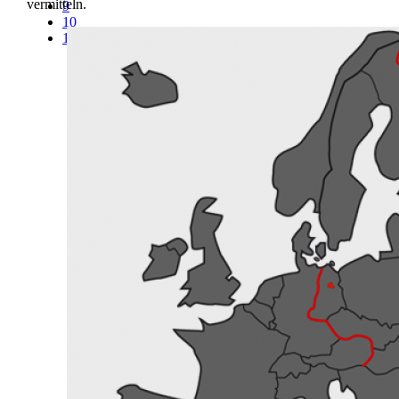
vermitteln.
9
10
11