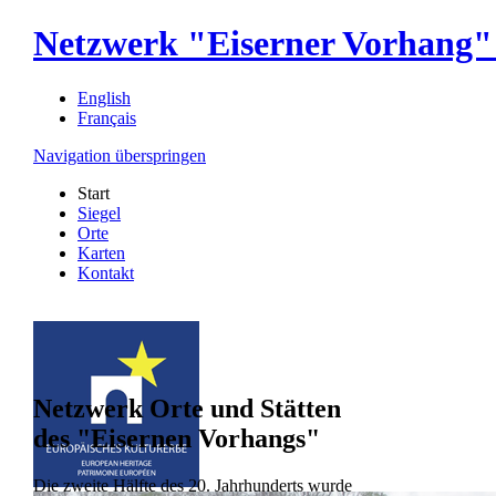
Netzwerk "Eiserner Vorhang" 
English
Français
Navigation überspringen
Start
Siegel
Orte
Karten
Kontakt
Netzwerk Orte und Stätten
des "Eisernen Vorhangs"
Die zweite Hälfte des 20. Jahrhunderts wurde