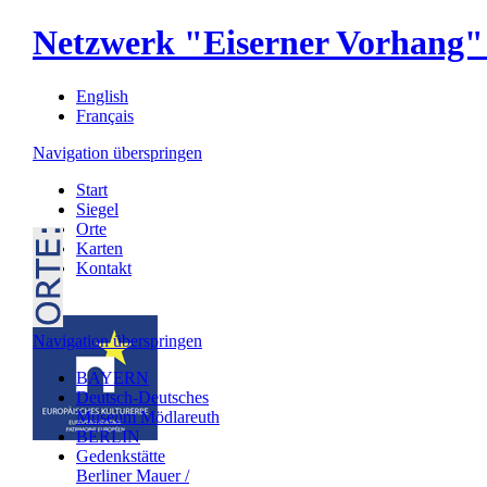
Netzwerk "Eiserner Vorhang" 
English
Français
Navigation überspringen
Start
Siegel
Orte
Karten
Kontakt
Navigation überspringen
BAYERN
Deutsch-Deutsches
Museum Mödlareuth
BERLIN
Gedenkstätte
Berliner Mauer /