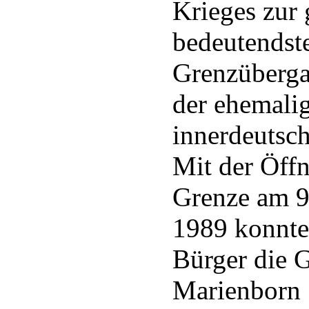
Krieges zur
bedeutendst
Grenzüberga
der ehemali
innerdeutsc
Mit der Öff
Grenze am 
1989 konnt
Bürger die 
Marienborn